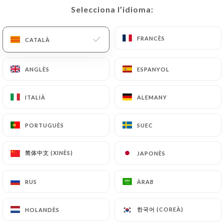
L’últim esdeveniment de Le
Selecciona l’idioma:
Selecciona l’idioma:
Little
FRANCÈS
FRANCÈS
CATALÀ
CATALÀ
ANGLÈS
ANGLÈS
ESPANYOL
ESPANYOL
ITALIÀ
ITALIÀ
ALEMANY
ALEMANY
PORTUGUÈS
PORTUGUÈS
SUEC
SUEC
简体中文 (XINÈS)
简体中文 (XINÈS)
JAPONÈS
JAPONÈS
CONCERT POP ROCK
Avec le Duo BG BASSES GUITARE
RUS
RUS
ÀRAB
ÀRAB
Data: 07-08-2026 a partir de 19:30 |
한국어 (COREÀ)
한국어 (COREÀ)
HOLANDÈS
HOLANDÈS
RESERVAR ESDEVENIMENT