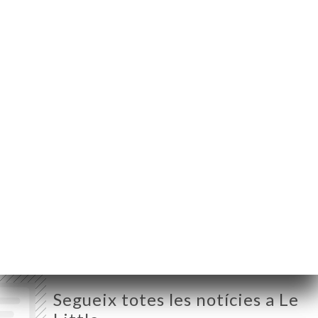
3 Chemin du Desteil
04200 Peipin France
Dilluns
Tancat
Dimarts
12:00-14:00 / 19:00-22:30
Dimecres
12:00-14:00 / 19:00-22:30
Dijous
12:00-14:00 / 19:00-22:30
Divendres
12:00-14:00 / 19:00-01:00
Dissabte
12:00-14:00 / 19:00-01:00
Diumenge
Tancat
Segueix totes les notícies a Le