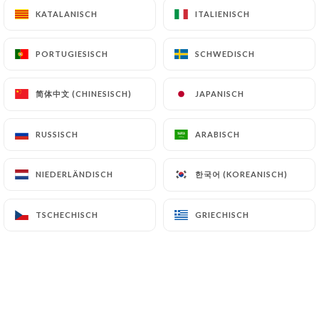
KATALANISCH
KATALANISCH
ITALIENISCH
ITALIENISCH
PORTUGIESISCH
PORTUGIESISCH
SCHWEDISCH
SCHWEDISCH
简体中文 (CHINESISCH)
简体中文 (CHINESISCH)
JAPANISCH
JAPANISCH
RUSSISCH
RUSSISCH
ARABISCH
ARABISCH
한국어 (KOREANISCH)
한국어 (KOREANISCH)
NIEDERLÄNDISCH
NIEDERLÄNDISCH
TSCHECHISCH
TSCHECHISCH
GRIECHISCH
GRIECHISCH