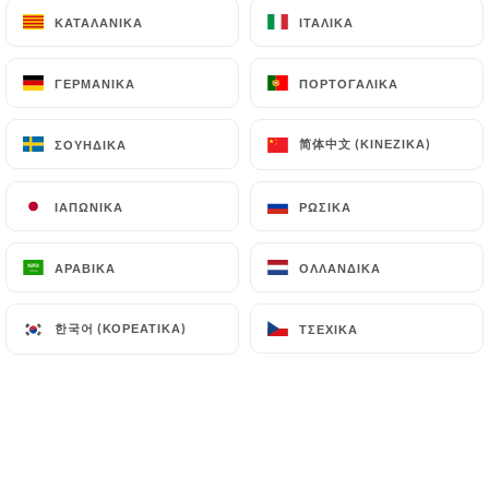
ΚΑΤΑΛΑΝΙΚΆ
ΚΑΤΑΛΑΝΙΚΆ
ΙΤΑΛΙΚΆ
ΙΤΑΛΙΚΆ
ΓΕΡΜΑΝΙΚΆ
ΓΕΡΜΑΝΙΚΆ
ΠΟΡΤΟΓΑΛΙΚΆ
ΠΟΡΤΟΓΑΛΙΚΆ
简体中文 (ΚΙΝΈΖΙΚΑ)
简体中文 (ΚΙΝΈΖΙΚΑ)
ΣΟΥΗΔΙΚΆ
ΣΟΥΗΔΙΚΆ
ΙΑΠΩΝΙΚΆ
ΙΑΠΩΝΙΚΆ
ΡΩΣΙΚΆ
ΡΩΣΙΚΆ
ΑΡΑΒΙΚΆ
ΑΡΑΒΙΚΆ
ΟΛΛΑΝΔΙΚΆ
ΟΛΛΑΝΔΙΚΆ
한국어 (ΚΟΡΕΆΤΙΚΑ)
한국어 (ΚΟΡΕΆΤΙΚΑ)
ΤΣΈΧΙΚΑ
ΤΣΈΧΙΚΑ