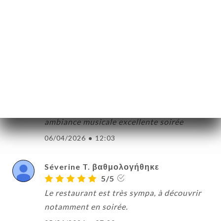
Cathy H. βαθμολογήθηκε
C
5/5
26/04/2026
•
11:36
Karine C. βαθμολογήθηκε
K
5/5
Je recommande autant pour la cuisine que
le service ,tres joli cadre repas avec
ambiance musicale excellente soirée
06/04/2026
•
12:03
Séverine T. βαθμολογήθηκε
5/5
Le restaurant est très sympa, à découvrir
notamment en soirée.