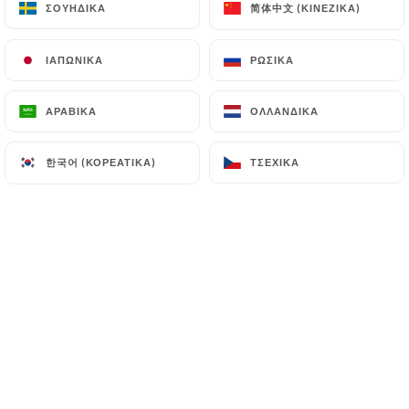
简体中文 (ΚΙΝΈΖΙΚΑ)
简体中文 (ΚΙΝΈΖΙΚΑ)
ΣΟΥΗΔΙΚΆ
ΣΟΥΗΔΙΚΆ
ΙΑΠΩΝΙΚΆ
ΙΑΠΩΝΙΚΆ
ΡΩΣΙΚΆ
ΡΩΣΙΚΆ
Rld C. βαθμολογήθηκε
R
4/5
ΑΡΑΒΙΚΆ
ΑΡΑΒΙΚΆ
ΟΛΛΑΝΔΙΚΆ
ΟΛΛΑΝΔΙΚΆ
Bel endroit, belle terrasse, service au top !
06/07/2026
•
04:03
한국어 (ΚΟΡΕΆΤΙΚΑ)
한국어 (ΚΟΡΕΆΤΙΚΑ)
ΤΣΈΧΙΚΑ
ΤΣΈΧΙΚΑ
Elodie C. βαθμολογήθηκε
E
3/5
La déco sympa, le repas très bon mais il n'y
avait ni tapas ni entrée de proposé juste le
plat et le dessert. Parcontre c'était une
soirée karaoké en soit les musiques été
sympa les gens chantaient plutôt bien
mais le son été beaucoup trop fort on ne
s'entendait pas parler et ça a duré du