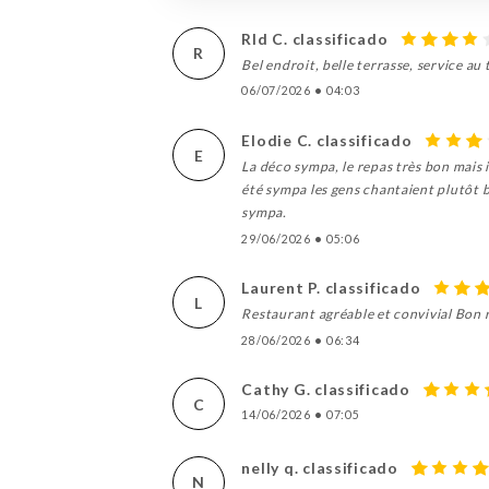
Rld C. classificado
R
Bel endroit, belle terrasse, service au 
06/07/2026
•
04:03
Elodie C. classificado
E
La déco sympa, le repas très bon mais i
été sympa les gens chantaient plutôt bi
sympa.
29/06/2026
•
05:06
Laurent P. classificado
L
Restaurant agréable et convivial Bon 
28/06/2026
•
06:34
Cathy G. classificado
C
14/06/2026
•
07:05
nelly q. classificado
N