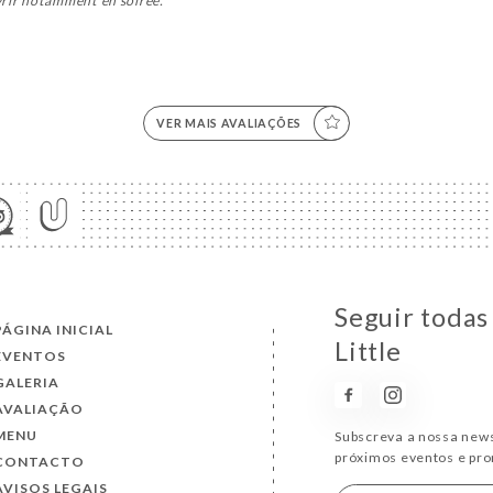
vrir notamment en soirée.
VER MAIS AVALIAÇÕES
Seguir todas
PÁGINA INICIAL
Little
EVENTOS
GALERIA
AVALIAÇÃO
MENU
Subscreva a nossa news
próximos eventos e pr
CONTACTO
AVISOS LEGAIS