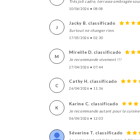
Très joli cadre, terrasse ombragée sous
10/06/2026
•
08:08
Jacky B. classificado
J
Surtout ne changer rien.
17/05/2026
•
02:30
Mireille D. classificado
M
Je recommande vivement !!!
27/04/2026
•
07:44
Cathy H. classificado
C
26/04/2026
•
11:36
Karine C. classificado
K
Je recommande autant pour la cuisine q
06/04/2026
•
12:03
Séverine T. classificado