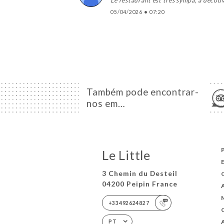
Le restaurant est très sympa, à décou
05/04/2026
•
07:20
Também pode encontrar-
nos em…
Le Little
3 Chemin du Desteil
04200 Peipin France
+33492624827
PT