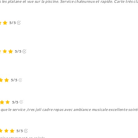
 les platane et vue sur la piscine. Service chaleureux et rapide. Carte très 
5/5
5/5
5/5
5/5
ue le service ,tres joli cadre repas avec ambiance musicale excellente soiré
5/5