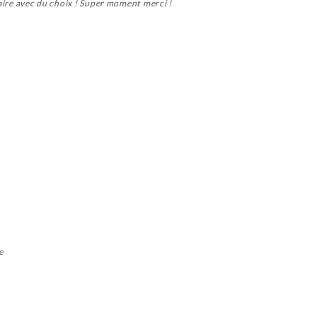
claire avec du choix ! Super moment merci !
e