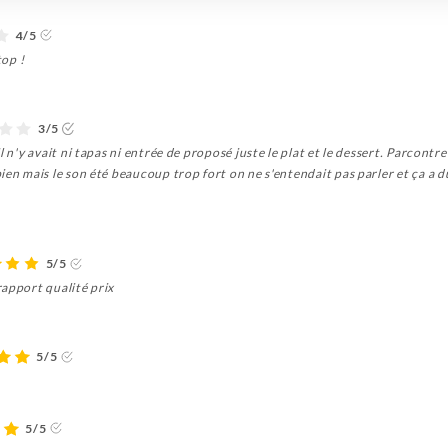
4/5
top !
3/5
l n'y avait ni tapas ni entrée de proposé juste le plat et le dessert. Parcontr
en mais le son été beaucoup trop fort on ne s'entendait pas parler et ça a du
5/5
rapport qualité prix
5/5
5/5