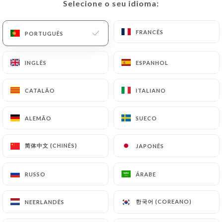
O último evento de Le
Selecione o seu idioma:
Selecione o seu idioma:
Little
FRANCÊS
FRANCÊS
PORTUGUÊS
PORTUGUÊS
INGLÊS
INGLÊS
ESPANHOL
ESPANHOL
CATALÃO
CATALÃO
ITALIANO
ITALIANO
ALEMÃO
ALEMÃO
SUECO
SUECO
简体中文 (CHINÊS)
简体中文 (CHINÊS)
JAPONÊS
JAPONÊS
CHANSON FRANÇAISE
RUSSO
RUSSO
ÁRABE
ÁRABE
Avec le duoFRÉDÉRIQUE & MARTINE
Data: 14-08-2026 a partir de 19:30 |
한국어 (COREANO)
한국어 (COREANO)
NEERLANDÊS
NEERLANDÊS
RESERVAR EVENTO