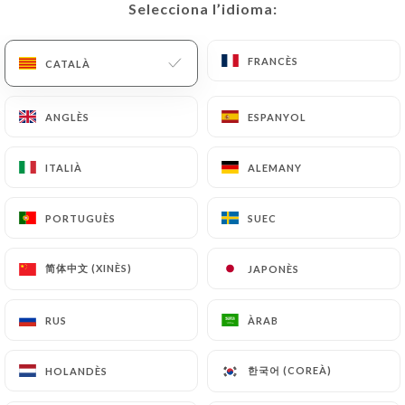
Selecciona l’idioma:
Selecciona l’idioma:
08
Aug
19:30
FRANCÈS
FRANCÈS
CATALÀ
CATALÀ
ANGLÈS
ANGLÈS
ESPANYOL
ESPANYOL
ITALIÀ
ITALIÀ
ALEMANY
ALEMANY
PORTUGUÈS
PORTUGUÈS
SUEC
SUEC
简体中文 (XINÈS)
简体中文 (XINÈS)
JAPONÈS
JAPONÈS
RUS
RUS
ÀRAB
ÀRAB
CHANSON FRANÇAISE
한국어 (COREÀ)
한국어 (COREÀ)
HOLANDÈS
HOLANDÈS